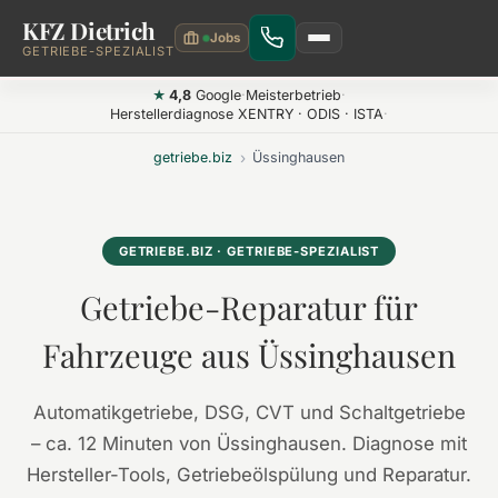
KFZ Dietrich
Zum Hauptinhalt springen
GETRIEBE-SPEZIALIST
4,8
Google
·
Meisterbetrieb
·
★
Herstellerdiagnose XENTRY · ODIS · ISTA
·
getriebe.biz
›
Üssinghausen
GETRIEBE.BIZ · GETRIEBE-SPEZIALIST
Getriebe-Reparatur für
Fahrzeuge aus Üssinghausen
Automatikgetriebe, DSG, CVT und Schaltgetriebe
– ca. 12 Minuten von Üssinghausen. Diagnose mit
Hersteller-Tools, Getriebeölspülung und Reparatur.