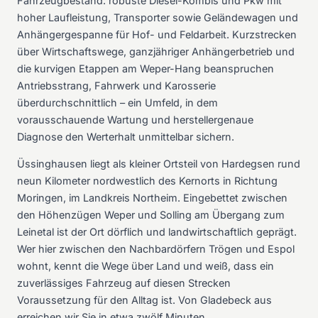
Fahrzeugbestand: robuste Diesel-Kombis und Pkw mit
hoher Laufleistung, Transporter sowie Geländewagen und
Anhängergespanne für Hof- und Feldarbeit. Kurzstrecken
über Wirtschaftswege, ganzjähriger Anhängerbetrieb und
die kurvigen Etappen am Weper-Hang beanspruchen
Antriebsstrang, Fahrwerk und Karosserie
überdurchschnittlich – ein Umfeld, in dem
vorausschauende Wartung und herstellergenaue
Diagnose den Werterhalt unmittelbar sichern.
Üssinghausen liegt als kleiner Ortsteil von Hardegsen rund
neun Kilometer nordwestlich des Kernorts in Richtung
Moringen, im Landkreis Northeim. Eingebettet zwischen
den Höhenzügen Weper und Solling am Übergang zum
Leinetal ist der Ort dörflich und landwirtschaftlich geprägt.
Wer hier zwischen den Nachbardörfern Trögen und Espol
wohnt, kennt die Wege über Land und weiß, dass ein
zuverlässiges Fahrzeug auf diesen Strecken
Voraussetzung für den Alltag ist. Von Gladebeck aus
erreichen wir Sie in etwa zwölf Minuten.