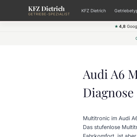
KFZ Dietrich
Zum Hauptinhalt springen
KFZ Dietrich
Getriebety
GETRIEBE-SPEZIALIST
4,8
Goog
★
Audi A6 M
Diagnose
Multitronic im Audi A
Das stufenlose Multit
Fahrkomfort, ist abe