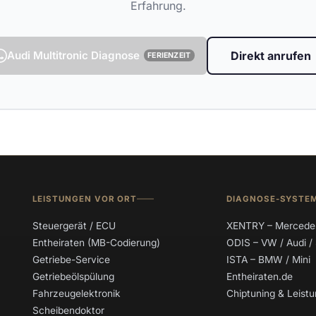
Erfahrung.
Audi Multitronic Diagnose
Direkt anrufen
FERIENZEIT
LEISTUNGEN VOR ORT
DIAGNOSE-SYSTE
Steuergerät / ECU
XENTRY – Mercede
Entheiraten (MB-Codierung)
ODIS – VW / Audi /
Getriebe-Service
ISTA – BMW / Mini
Getriebeölspülung
Entheiraten.de
Fahrzeugelektronik
Chiptuning & Leis
Scheibendoktor