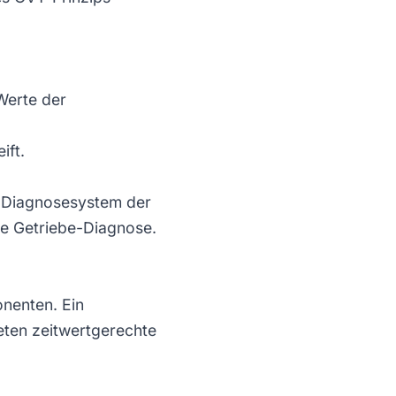
Werte der
ift.
s-Diagnosesystem der
re
Getriebe-Diagnose
.
nenten. Ein
eten zeitwertgerechte