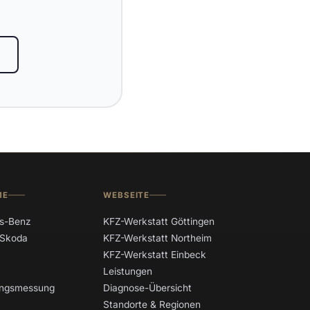
ME
WEBSEITE
s-Benz
KFZ-Werkstatt Göttingen
 Skoda
KFZ-Werkstatt Northeim
KFZ-Werkstatt Einbeck
Leistungen
tungsmessung
Diagnose-Übersicht
Standorte & Regionen