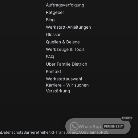
Auftragsverfolgung
Ratgeber
Blog
Werkstatt-Anleitungen
Glossar
Quellen & Belege
Werkzeuge & Tools
FAQ
Über Familie Dietrich
Kontakt
Werkstattauswahl
Karriere – Wir suchen
Verstärkung
WhatsApp
FERIENZEIT
m
Datenschutz
Barrierefreiheit
KI-Transparenz
AGB
Sitemap
RSS