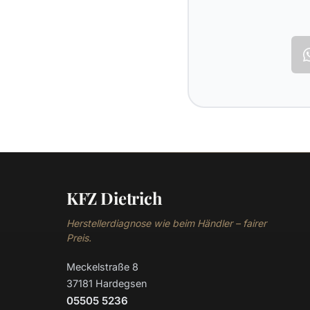
KFZ Dietrich
Herstellerdiagnose wie beim Händler – fairer
Preis.
Meckelstraße 8
37181 Hardegsen
05505 5236