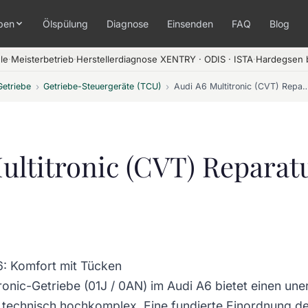
pen
Ölspülung
Diagnose
Einsenden
FAQ
Blog
le
·
Meisterbetrieb
·
Herstellerdiagnose XENTRY · ODIS · ISTA
·
Hardegsen b
Getriebe
›
Getriebe-Steuergeräte (TCU)
›
Audi A6 Multitronic (CVT) Reparatu
ultitronic (CVT) Reparat
6: Komfort mit Tücken
ronic-Getriebe (01J / 0AN) im Audi A6 bietet einen une
r technisch hochkomplex. Eine fundierte Einordnung d