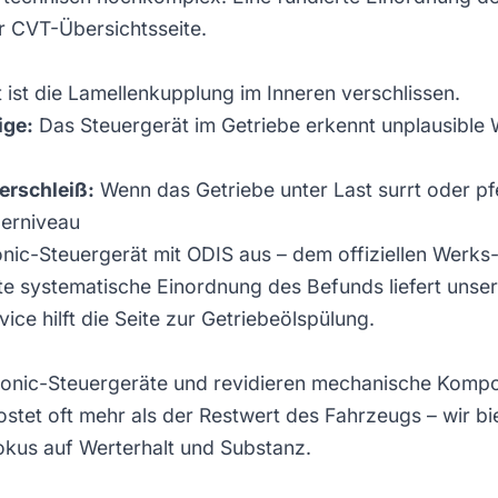
er
CVT-Übersichtsseite
.
 ist die Lamellenkupplung im Inneren verschlissen.
ige:
Das Steuergerät im Getriebe erkennt unplausible 
erschleiß:
Wenn das Getriebe unter Last surrt oder pfe
lerniveau
ronic-Steuergerät mit ODIS aus – dem offiziellen Werk
e systematische Einordnung des Befunds liefert unse
ice hilft die Seite zur
Getriebeölspülung
.
tronic-Steuergeräte und revidieren mechanische Kompo
ostet oft mehr als der Restwert des Fahrzeugs – wir bi
okus auf Werterhalt und Substanz.