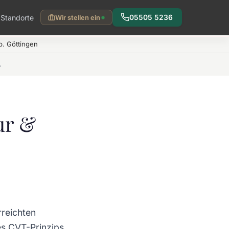
Standorte
05505 5236
Wir stellen ein
. Göttingen
r & Diagnose
ur &
rreichten
es CVT-Prinzips