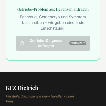
Getriebe-Problem aus Hevensen anfragen
Fahrzeug, Getriebetyp und Symptom
beschreiben – wir geben eine erste
Einschätzung.
Getriebe-Diagnose
FERIENZEIT
anfragen
KFZ Dietrich
Herstellerdiagnose wie beim Händler – fairer
Preis.