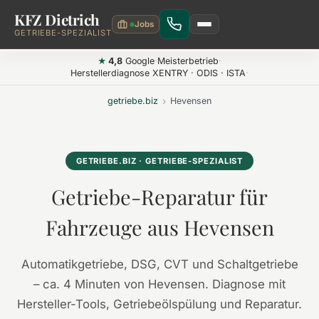
KFZ Dietrich
Zum Hauptinhalt springen
GETRIEBE-SPEZIALIST
4,8
Google
·
Meisterbetrieb
·
★
Herstellerdiagnose XENTRY · ODIS · ISTA
·
getriebe.biz
›
Hevensen
GETRIEBE.BIZ · GETRIEBE-SPEZIALIST
Getriebe-Reparatur für
Fahrzeuge aus Hevensen
Automatikgetriebe, DSG, CVT und Schaltgetriebe
– ca. 4 Minuten von Hevensen. Diagnose mit
Hersteller-Tools, Getriebeölspülung und Reparatur.