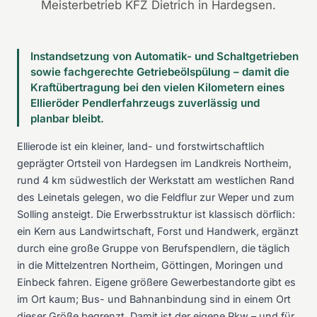
Meisterbetrieb KFZ Dietrich in Hardegsen.
Instandsetzung von Automatik- und Schaltgetrieben
sowie fachgerechte Getriebeölspülung – damit die
Kraftübertragung bei den vielen Kilometern eines
Ellieröder Pendlerfahrzeugs zuverlässig und
planbar bleibt.
Ellierode ist ein kleiner, land- und forstwirtschaftlich
geprägter Ortsteil von Hardegsen im Landkreis Northeim,
rund 4 km südwestlich der Werkstatt am westlichen Rand
des Leinetals gelegen, wo die Feldflur zur Weper und zum
Solling ansteigt. Die Erwerbsstruktur ist klassisch dörflich:
ein Kern aus Landwirtschaft, Forst und Handwerk, ergänzt
durch eine große Gruppe von Berufspendlern, die täglich
in die Mittelzentren Northeim, Göttingen, Moringen und
Einbeck fahren. Eigene größere Gewerbestandorte gibt es
im Ort kaum; Bus- und Bahnanbindung sind in einem Ort
dieser Größe begrenzt. Damit ist der eigene Pkw – und für