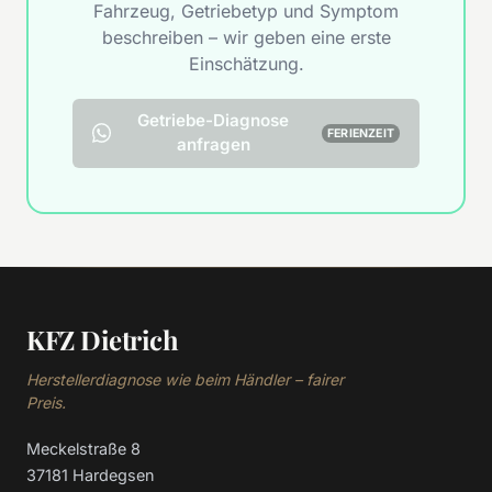
Fahrzeug, Getriebetyp und Symptom
beschreiben – wir geben eine erste
Einschätzung.
Getriebe-Diagnose
FERIENZEIT
anfragen
KFZ Dietrich
Herstellerdiagnose wie beim Händler – fairer
Preis.
Meckelstraße 8
37181 Hardegsen