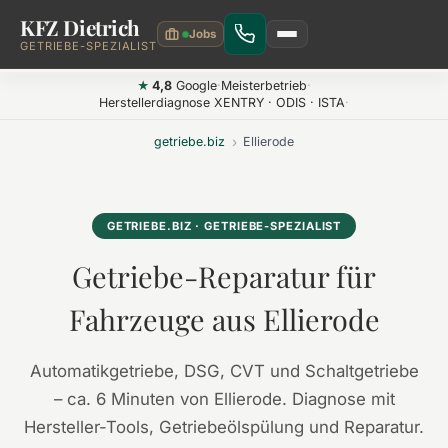
KFZ Dietrich
Zum Hauptinhalt springen
GETRIEBE-SPEZIALIST
4,8
Google
·
Meisterbetrieb
·
★
Herstellerdiagnose XENTRY · ODIS · ISTA
·
getriebe.biz
›
Ellierode
GETRIEBE.BIZ · GETRIEBE-SPEZIALIST
Getriebe-Reparatur für
Fahrzeuge aus Ellierode
Automatikgetriebe, DSG, CVT und Schaltgetriebe
– ca. 6 Minuten von Ellierode. Diagnose mit
Hersteller-Tools, Getriebeölspülung und Reparatur.